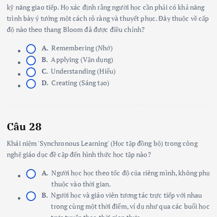
kỹ năng giao tiếp. Họ xác định rằng người học cần phải có khả năng
trình bày ý tưởng một cách rõ ràng và thuyết phục. Đây thuộc về cấp
độ nào theo thang Bloom đã được điều chỉnh?
A.
Remembering (Nhớ)
B.
Applying (Vận dụng)
C.
Understanding (Hiểu)
D.
Creating (Sáng tạo)
Câu 28
Khái niệm 'Synchronous Learning' (Học tập đồng bộ) trong công
nghệ giáo dục đề cập đến hình thức học tập nào?
A.
Người học học theo tốc độ của riêng mình, không phụ
thuộc vào thời gian.
B.
Người học và giáo viên tương tác trực tiếp với nhau
trong cùng một thời điểm, ví dụ như qua các buổi học