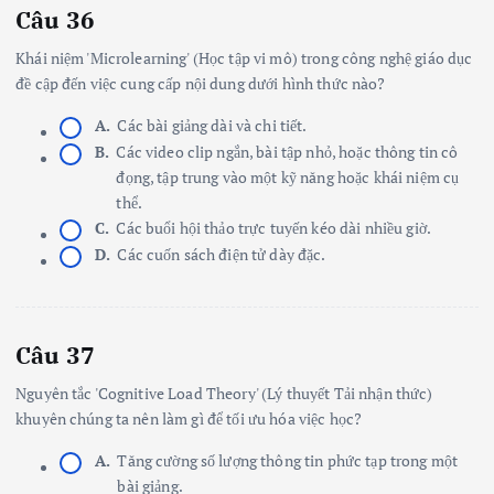
Câu 36
Khái niệm 'Microlearning' (Học tập vi mô) trong công nghệ giáo dục
đề cập đến việc cung cấp nội dung dưới hình thức nào?
A.
Các bài giảng dài và chi tiết.
B.
Các video clip ngắn, bài tập nhỏ, hoặc thông tin cô
đọng, tập trung vào một kỹ năng hoặc khái niệm cụ
thể.
C.
Các buổi hội thảo trực tuyến kéo dài nhiều giờ.
D.
Các cuốn sách điện tử dày đặc.
Câu 37
Nguyên tắc 'Cognitive Load Theory' (Lý thuyết Tải nhận thức)
khuyên chúng ta nên làm gì để tối ưu hóa việc học?
A.
Tăng cường số lượng thông tin phức tạp trong một
bài giảng.