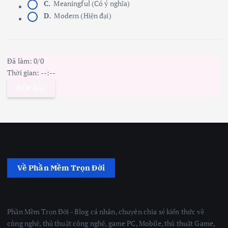
C.
Meaningful (Có ý nghĩa)
D.
Modern (Hiện đại)
Đã làm:
0
/
0
Thời gian:
--:--
NỘP BÀI
Về Phần Mềm Trọn Đời
Phần Mềm Trọn Đời - Blog cá nhân, chuyên chia sẻ kiến thức về
công nghệ, thủ thuật công nghệ, game PC, Mobile, thủ thuật Game,