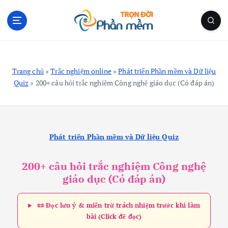
S
k
i
p
Blog Cá Nhân | Kiến Thức Công Nghệ | Thủ Thuật
t
o
Trang chủ
»
Trắc nghiệm online
»
Phát triển Phần mềm và Dữ liệu
c
Quiz
»
200+ câu hỏi trắc nghiệm Công nghệ giáo dục (Có đáp án)
o
n
t
e
n
Phát triển Phần mềm và Dữ liệu Quiz
t
200+ câu hỏi trắc nghiệm Công nghệ
giáo dục (Có đáp án)
📜 Đọc lưu ý & miễn trừ trách nhiệm trước khi làm
bài (Click để đọc)