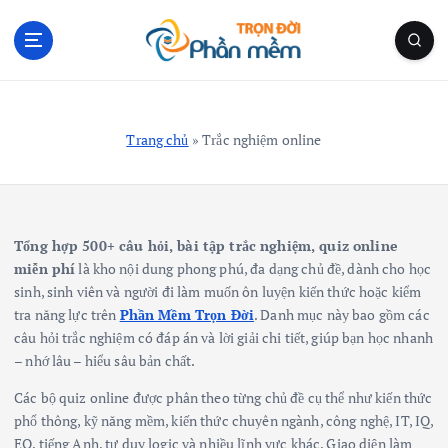
S
k
i
p
Blog Cá Nhân | Kiến Thức Công Nghệ | Thủ Thuật
t
o
Trang chủ
»
Trắc nghiệm online
c
o
n
t
e
Tổng hợp 500+ câu hỏi, bài tập trắc nghiệm, quiz online
n
miễn phí
là kho nội dung phong phú, đa dạng chủ đề, dành cho học
t
sinh, sinh viên và người đi làm muốn ôn luyện kiến thức hoặc kiểm
tra năng lực trên
Phần Mềm Trọn Đời
. Danh mục này bao gồm các
câu hỏi trắc nghiệm có đáp án và lời giải chi tiết, giúp bạn học nhanh
– nhớ lâu – hiểu sâu bản chất.
Các bộ quiz online được phân theo từng chủ đề cụ thể như kiến thức
phổ thông, kỹ năng mềm, kiến thức chuyên ngành, công nghệ, IT, IQ,
EQ, tiếng Anh, tư duy logic và nhiều lĩnh vực khác. Giao diện làm