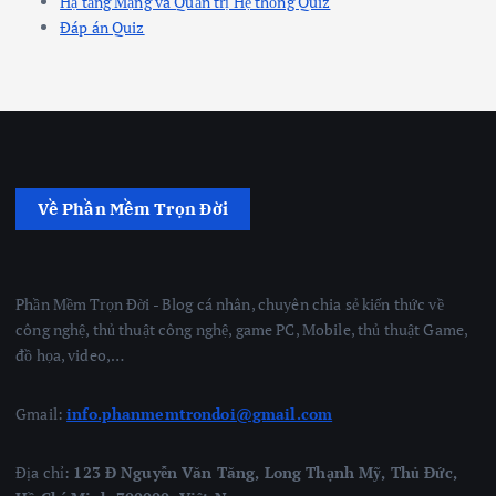
Hạ tầng Mạng và Quản trị Hệ thống Quiz
Đáp án Quiz
Về Phần Mềm Trọn Đời
Phần Mềm Trọn Đời - Blog cá nhân, chuyên chia sẻ kiến thức về
công nghệ, thủ thuật công nghệ, game PC, Mobile, thủ thuật Game,
đồ họa, video,…
Gmail:
info.phanmemtrondoi@gmail.com
Địa chỉ:
123 Đ Nguyễn Văn Tăng, Long Thạnh Mỹ, Thủ Đức,