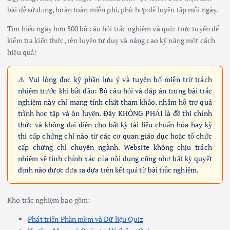
bài dễ sử dụng, hoàn toàn miễn phí, phù hợp để luyện tập mỗi ngày.
Tìm hiểu ngay hơn 500 bộ câu hỏi trắc nghiệm và quiz trực tuyến để
kiểm tra kiến thức, rèn luyện tư duy và nâng cao kỹ năng một cách
hiệu quả!
⚠️ Vui lòng đọc kỹ phần lưu ý và tuyên bố miễn trừ trách
nhiệm trước khi bắt đầu: Bộ câu hỏi và đáp án trong bài trắc
nghiệm này chỉ mang tính chất tham khảo, nhằm hỗ trợ quá
trình học tập và ôn luyện. Đây KHÔNG PHẢI là đề thi chính
thức và không đại diện cho bất kỳ tài liệu chuẩn hóa hay kỳ
thi cấp chứng chỉ nào từ các cơ quan giáo dục hoặc tổ chức
cấp chứng chỉ chuyên ngành. Website không chịu trách
nhiệm về tính chính xác của nội dung cũng như bất kỳ quyết
định nào được đưa ra dựa trên kết quả từ bài trắc nghiệm.
Kho trắc nghiệm bao gồm:
Phát triển Phần mềm và Dữ liệu Quiz