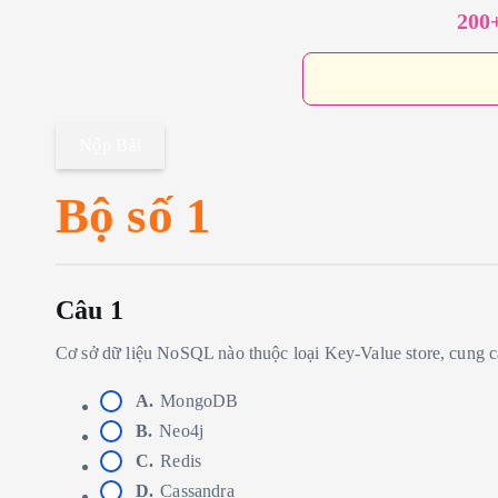
200+
Nộp Bài
Bộ số 1
Câu 1
Cơ sở dữ liệu NoSQL nào thuộc loại Key-Value store, cung c
A.
MongoDB
B.
Neo4j
C.
Redis
D.
Cassandra