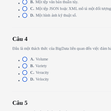
B.
Một tệp văn bản thuần túy.
C.
Một tệp JSON hoặc XML mô tả một đối tượng 
D.
Một hình ảnh kỹ thuật số.
Câu 4
Đâu là một thách thức của BigData liên quan đến việc đảm bả
A.
Volume
B.
Variety
C.
Veracity
D.
Velocity
Câu 5