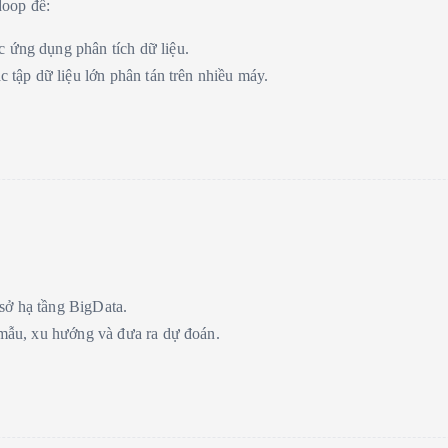
doop để:
 ứng dụng phân tích dữ liệu.
c tập dữ liệu lớn phân tán trên nhiều máy.
ơ sở hạ tầng BigData.
 mẫu, xu hướng và đưa ra dự đoán.
.