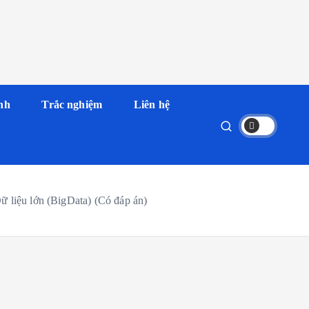
nh
Trắc nghiệm
Liên hệ
ữ liệu lớn (BigData) (Có đáp án)