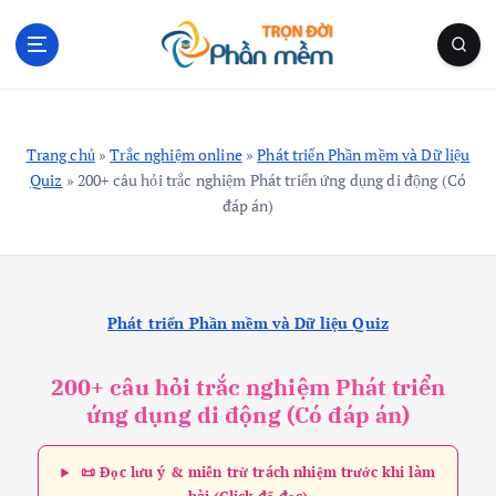
S
k
i
p
Blog Cá Nhân | Kiến Thức Công Nghệ | Thủ Thuật
t
o
Trang chủ
»
Trắc nghiệm online
»
Phát triển Phần mềm và Dữ liệu
c
Quiz
»
200+ câu hỏi trắc nghiệm Phát triển ứng dụng di động (Có
o
đáp án)
n
t
e
n
t
Phát triển Phần mềm và Dữ liệu Quiz
200+ câu hỏi trắc nghiệm Phát triển
ứng dụng di động (Có đáp án)
📜 Đọc lưu ý & miễn trừ trách nhiệm trước khi làm