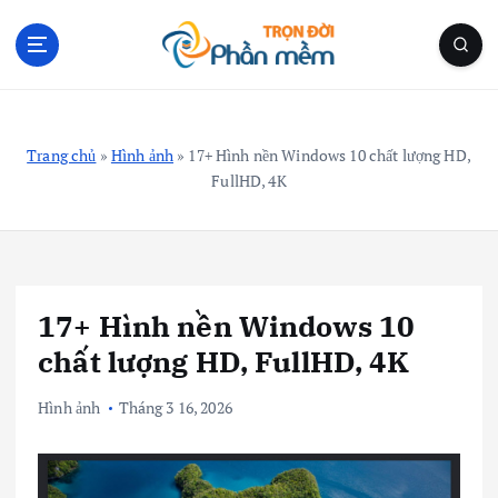
S
k
i
p
Blog Cá Nhân | Kiến Thức Công Nghệ | Thủ Thuật
t
o
Trang chủ
»
Hình ảnh
»
17+ Hình nền Windows 10 chất lượng HD,
c
FullHD, 4K
o
n
t
e
n
17+ Hình nền Windows 10
t
chất lượng HD, FullHD, 4K
Hình ảnh
Tháng 3 16, 2026