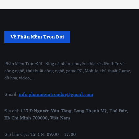
Về Phần Mềm Trọn Đời
Phần Mềm Trọn Đời - Blog cá nhân, chuyên chia sẻ kiến thức về
công nghệ, thủ thuật công nghệ, game PC, Mobile, thủ thuật Game,
đồ họa, video,…
Gmail:
info.phanmemtrondoi@gmail.com
Địa chỉ:
123 Đ Nguyễn Văn Tăng, Long Thạnh Mỹ, Thủ Đức,
Hồ Chí Minh 700000, Việt Nam
Giờ làm việc:
T2-CN: 09:00 – 17:00