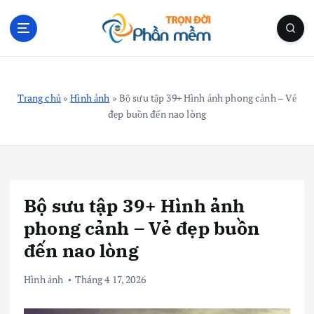
S
k
i
p
Blog Cá Nhân | Kiến Thức Công Nghệ | Thủ Thuật
t
o
Trang chủ
»
Hình ảnh
»
Bộ sưu tập 39+ Hình ảnh phong cảnh – Vẻ
c
đẹp buồn đến nao lòng
o
n
t
e
n
Bộ sưu tập 39+ Hình ảnh
t
phong cảnh – Vẻ đẹp buồn
đến nao lòng
Hình ảnh
Tháng 4 17, 2026