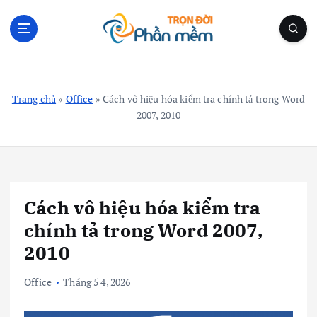
S
k
i
p
Blog Cá Nhân | Kiến Thức Công Nghệ | Thủ Thuật
t
o
Trang chủ
»
Office
»
Cách vô hiệu hóa kiểm tra chính tả trong Word
c
2007, 2010
o
n
t
e
n
Cách vô hiệu hóa kiểm tra
t
chính tả trong Word 2007,
2010
Office
Tháng 5 4, 2026