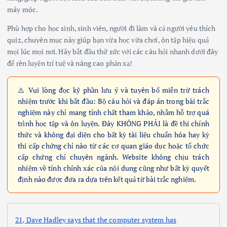
máy móc.
Phù hợp cho học sinh, sinh viên, người đi làm và cả người yêu thích
quiz, chuyên mục này giúp bạn vừa học vừa chơi, ôn tập hiệu quả
mọi lúc mọi nơi. Hãy bắt đầu thử sức với các câu hỏi nhanh dưới đây
để rèn luyện trí tuệ và nâng cao phản xạ!
⚠️ Vui lòng đọc kỹ phần lưu ý và tuyên bố miễn trừ trách
nhiệm trước khi bắt đầu: Bộ câu hỏi và đáp án trong bài trắc
nghiệm này chỉ mang tính chất tham khảo, nhằm hỗ trợ quá
trình học tập và ôn luyện. Đây KHÔNG PHẢI là đề thi chính
thức và không đại diện cho bất kỳ tài liệu chuẩn hóa hay kỳ
thi cấp chứng chỉ nào từ các cơ quan giáo dục hoặc tổ chức
cấp chứng chỉ chuyên ngành. Website không chịu trách
nhiệm về tính chính xác của nội dung cũng như bất kỳ quyết
định nào được đưa ra dựa trên kết quả từ bài trắc nghiệm.
21, Dave Hadley says that the computer system has