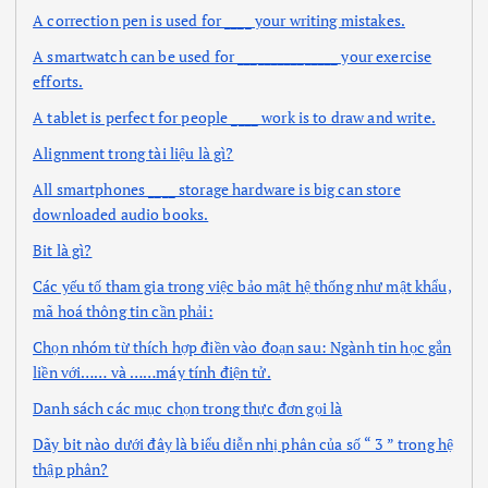
A correction pen is used for ____ your writing mistakes.
A smartwatch can be used for _______________ your exercise
efforts.
A tablet is perfect for people ____ work is to draw and write.
Alignment trong tài liệu là gì?
All smartphones ____ storage hardware is big can store
downloaded audio books.
Bit là gì?
Các yếu tố tham gia trong việc bảo mật hệ thống như mật khẩu,
mã hoá thông tin cần phải:
Chọn nhóm từ thích hợp điền vào đoạn sau: Ngành tin học gắn
liền với…… và ……máy tính điện tử.
Danh sách các mục chọn trong thực đơn gọi là
Dãy bit nào dưới đây là biểu diễn nhị phân của số “ 3 ” trong hệ
thập phân?