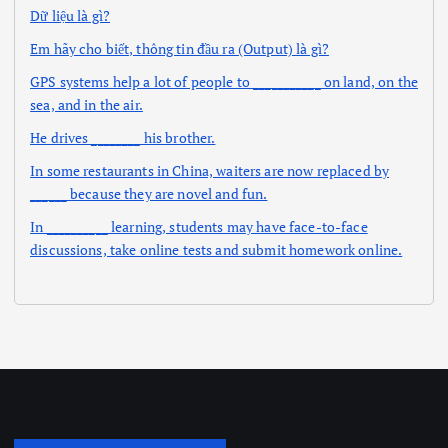
Dữ liệu là gì?
Em hãy cho biết, thông tin đầu ra (Output) là gì?
GPS systems help a lot of people to ___________ on land, on the
sea, and in the air.
He drives ________ his brother.
In some restaurants in China, waiters are now replaced by
______ because they are novel and fun.
In __________ learning, students may have face-to-face
discussions, take online tests and submit homework online.