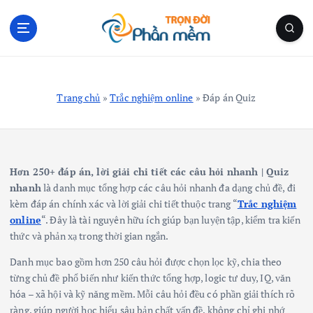
S
k
i
p
Blog Cá Nhân | Kiến Thức Công Nghệ | Thủ Thuật
t
o
Trang chủ
»
Trắc nghiệm online
»
Đáp án Quiz
c
o
n
t
e
Hơn 250+ đáp án, lời giải chi tiết các câu hỏi nhanh | Quiz
n
nhanh
là danh mục tổng hợp các câu hỏi nhanh đa dạng chủ đề, đi
t
kèm đáp án chính xác và lời giải chi tiết thuộc trang “
Trắc nghiệm
online
“. Đây là tài nguyên hữu ích giúp bạn luyện tập, kiểm tra kiến
thức và phản xạ trong thời gian ngắn.
Danh mục bao gồm hơn 250 câu hỏi được chọn lọc kỹ, chia theo
từng chủ đề phổ biến như kiến thức tổng hợp, logic tư duy, IQ, văn
hóa – xã hội và kỹ năng mềm. Mỗi câu hỏi đều có phần giải thích rõ
ràng, giúp người học hiểu sâu bản chất vấn đề, không chỉ ghi nhớ