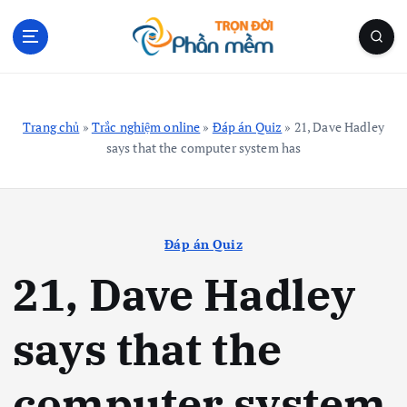
S
k
i
p
Blog Cá Nhân | Kiến Thức Công Nghệ | Thủ Thuật
t
o
Trang chủ
»
Trắc nghiệm online
»
Đáp án Quiz
»
21, Dave Hadley
c
says that the computer system has
o
n
t
e
n
Đáp án Quiz
t
21, Dave Hadley
says that the
computer system