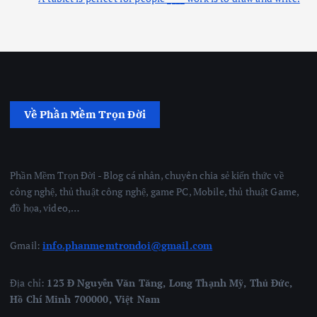
Về Phần Mềm Trọn Đời
Phần Mềm Trọn Đời - Blog cá nhân, chuyên chia sẻ kiến thức về
công nghệ, thủ thuật công nghệ, game PC, Mobile, thủ thuật Game,
đồ họa, video,…
Gmail:
info.phanmemtrondoi@gmail.com
Địa chỉ:
123 Đ Nguyễn Văn Tăng, Long Thạnh Mỹ, Thủ Đức,
Hồ Chí Minh 700000, Việt Nam