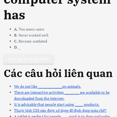
has
A.
Too many users
B.
Never worked well
C.
Become outdated
D.
_
Xem đáp án và giải thích
Các câu hỏi liên quan
We do not like _______________on animals.
There are interactive activities _________ are available to be
downloaded from the Internet.
It is advisable that people start using _____ products.
Thuộc tính CSS nào được sử dụng để định dạng màu chữ?
A tablet is perfect for people ____ work is to draw and write.