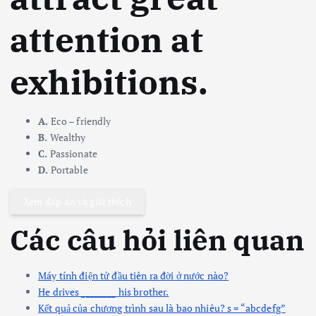
attention at
exhibitions.
A.
Eco – friendly
B.
Wealthy
C.
Passionate
D.
Portable
Xem đáp án và giải thích
Các câu hỏi liên quan
Máy tính điện tử đầu tiên ra đời ở nước nào?
He drives ________ his brother.
Kết quả của chương trình sau là bao nhiêu? s = “abcdefg”