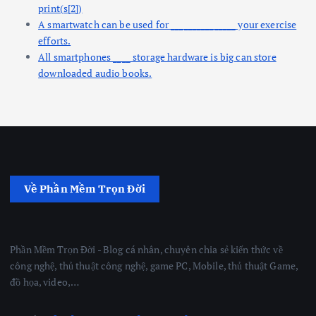
print(s[2])
A smartwatch can be used for _______________ your exercise
efforts.
All smartphones ____ storage hardware is big can store
downloaded audio books.
Về Phần Mềm Trọn Đời
Phần Mềm Trọn Đời - Blog cá nhân, chuyên chia sẻ kiến thức về
công nghệ, thủ thuật công nghệ, game PC, Mobile, thủ thuật Game,
đồ họa, video,…