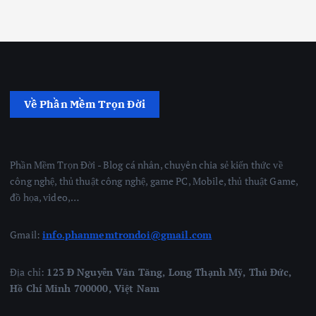
Về Phần Mềm Trọn Đời
Phần Mềm Trọn Đời - Blog cá nhân, chuyên chia sẻ kiến thức về
công nghệ, thủ thuật công nghệ, game PC, Mobile, thủ thuật Game,
đồ họa, video,…
Gmail:
info.phanmemtrondoi@gmail.com
Địa chỉ:
123 Đ Nguyễn Văn Tăng, Long Thạnh Mỹ, Thủ Đức,
Hồ Chí Minh 700000, Việt Nam