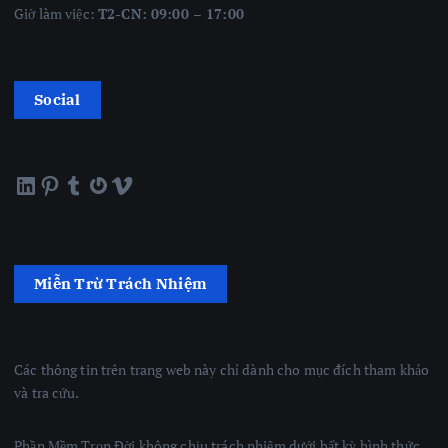
Giờ làm việc:
T2-CN: 09:00 – 17:00
Social
LinkedIn
Pinterest
Tumblr
Gravatar
Vimeo
Miễn Trừ Trách Nhiệm
Các thông tin trên trang web này chỉ dành cho mục đích tham khảo
và tra cứu.
Phần Mềm Trọn Đời không chịu trách nhiệm dưới bất kỳ hình thức