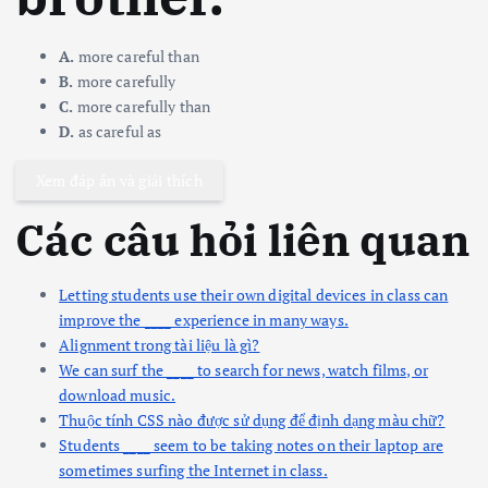
A.
more careful than
B.
more carefully
C.
more carefully than
D.
as careful as
Xem đáp án và giải thích
Các câu hỏi liên quan
Letting students use their own digital devices in class can
improve the ____ experience in many ways.
Alignment trong tài liệu là gì?
We can surf the ____ to search for news, watch films, or
download music.
Thuộc tính CSS nào được sử dụng để định dạng màu chữ?
Students ____ seem to be taking notes on their laptop are
sometimes surfing the Internet in class.