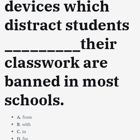
devices which
distract students
_________their
classwork are
banned in most
schools.
A.
from
B.
with
C.
in
D.
for