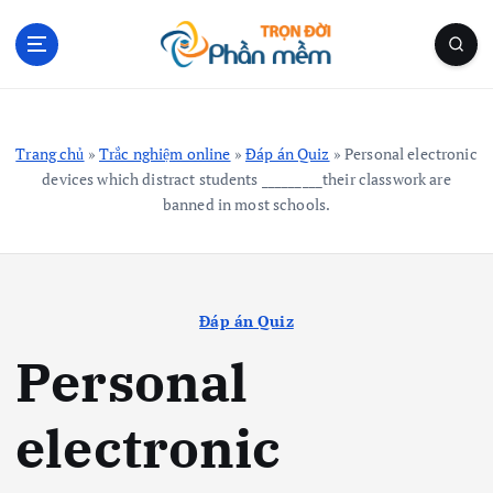
S
k
i
p
Blog Cá Nhân | Kiến Thức Công Nghệ | Thủ Thuật
t
o
Trang chủ
»
Trắc nghiệm online
»
Đáp án Quiz
»
Personal electronic
c
devices which distract students _________their classwork are
o
banned in most schools.
n
t
e
n
t
Đáp án Quiz
Personal
electronic