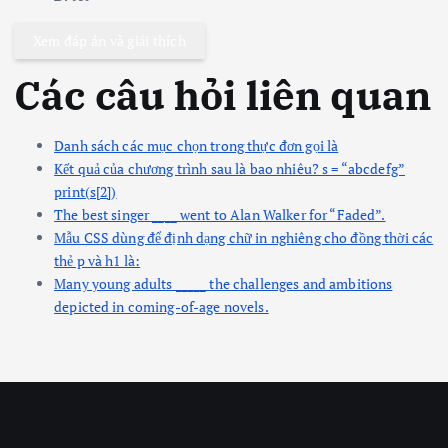
Xem đáp án và giải thích
Các câu hỏi liên quan
Danh sách các mục chọn trong thực đơn gọi là
Kết quả của chương trình sau là bao nhiêu? s = “abcdefg”
print(s[2])
The best singer ____ went to Alan Walker for “Faded”.
Mẫu CSS dùng để định dạng chữ in nghiêng cho đồng thời các
thẻ p và h1 là:
Many young adults _____ the challenges and ambitions
depicted in coming-of-age novels.