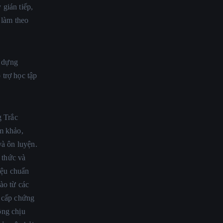
y gián tiếp,
 làm theo
 dựng
trợ học tập
g Trắc
m khảo,
và ôn luyện.
thức và
liệu chuẩn
ào từ các
c cấp chứng
ông chịu