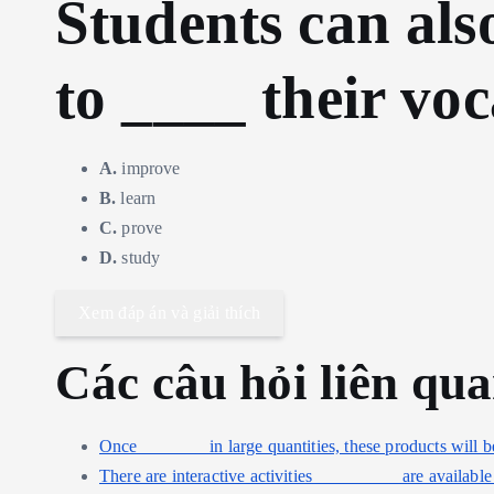
Students can als
to ____ their vo
A.
improve
B.
learn
C.
prove
D.
study
Xem đáp án và giải thích
Các câu hỏi liên qu
Once _______ in large quantities, these products will b
There are interactive activities _________ are availabl