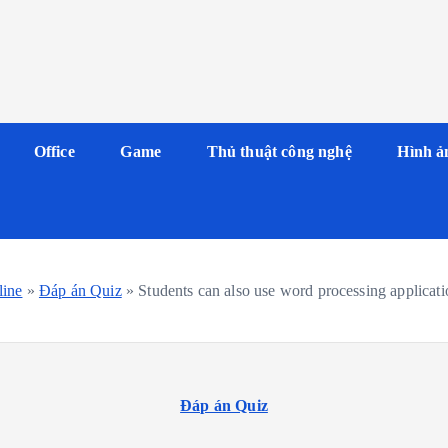
Office
Game
Thủ thuật công nghệ
Hình ả
line
»
Đáp án Quiz
»
Students can also use word processing applicati
Đáp án Quiz