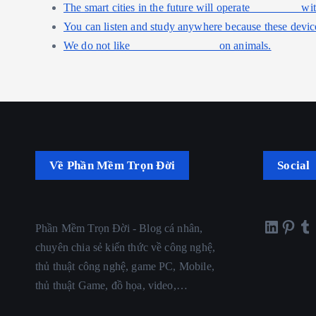
The smart cities in the future will operate ________ wi
You can listen and study anywhere because these devi
We do not like _______________on animals.
Về Phần Mềm Trọn Đời
Social
LinkedIn
Pinterest
Tumblr
Gra
Phần Mềm Trọn Đời - Blog cá nhân,
chuyên chia sẻ kiến thức về công nghệ,
thủ thuật công nghệ, game PC, Mobile,
thủ thuật Game, đồ họa, video,…