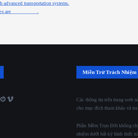
th advanced transportation systems.
ces are __________.
Miễn Trừ Trách Nhiệm
vatar
Vimeo
Các thông tin trên trang web n
cho mục đích tham khảo và tra
Phần Mềm Trọn Đời không chị
nhiệm dưới bất kỳ hình thức n