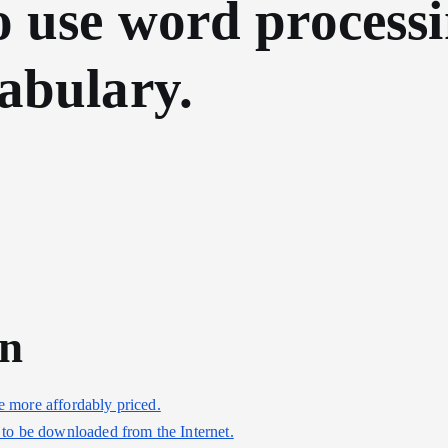
o use word processi
cabulary.
an
e more affordably priced.
e to be downloaded from the Internet.