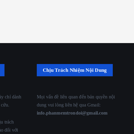
Chịu Trách Nhiệm Nội Dung
ày chỉ dành
Mọi vấn đề liên quan đến bản quyền nội
 cứu.
dung vui lòng liên hệ qua Gmail:
info.phanmemtrondoi@gmail.com
u trách
ào đối với