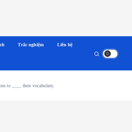
nh
Trắc nghiệm
Liên hệ
ons to ____ their vocabulary.