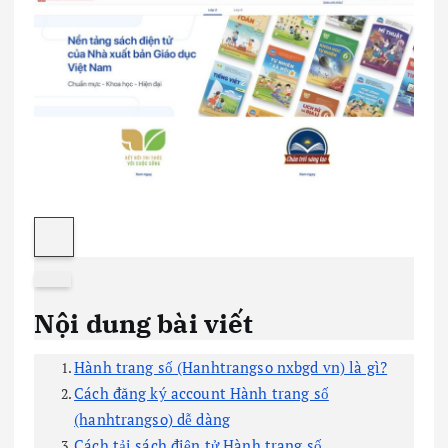
Nội dung bài viết
Hành trang số (Hanhtrangso nxbgd vn) là gì?
Cách đăng ký account Hành trang số
(hanhtrangso) dễ dàng
Cách tải sách điện tử Hành trang số