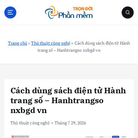
S
k
i
p
Blog Cá Nhân | Kiến Thức Công Nghệ | Thủ Thuật
t
o
Trang chủ
»
Thủ thuật công nghệ
»
Cách dùng sách điện tử Hành
c
trang số – Hanhtrangso nxbgd vn
o
n
t
e
n
Cách dùng sách điện tử Hành
t
trang số – Hanhtrangso
nxbgd vn
Thủ thuật công nghệ
Tháng 7 29, 2026