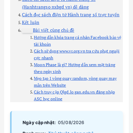
(Hanhtrangso nxbgd vn) dễ dàng
Cách đọc sách điện tử Hành trang số trực tuyến
Kết luận
Bài viết cùng chủ đề
Hướng dẫn khóa trang cá nhân Facebook bảo vệ
tài khoản
Cách sử dụng www.vr.org.vn tra cứu phạt nguội
cực nhanh
Moon Phase là gì? Hướng dẫn xem mặt trăng
theo ngày sinh
Mẹo tạo 1 vòng quay random, vòng quay may
mắn trên Website
Cách truy cập Qlgd.lo gan.edu.vn đăng nhập
ASC học online
Ngày cập nhật:
05/08/2026