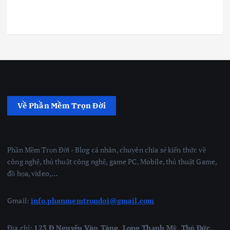
Về Phần Mềm Trọn Đời
Phần Mềm Trọn Đời - Blog cá nhân, chuyên chia sẻ kiến thức về
công nghệ, thủ thuật công nghệ, game PC, Mobile, thủ thuật Game,
đồ họa, video,…
Gmail:
info.phanmemtrondoi@gmail.com
Địa chỉ:
123 Đ Nguyễn Văn Tăng, Long Thạnh Mỹ, Thủ Đức,