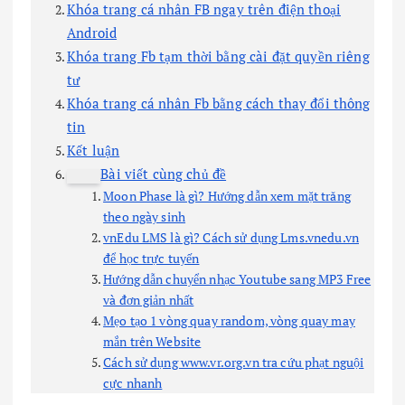
Khóa trang cá nhân FB ngay trên điện thoại
Android
Khóa trang Fb tạm thời bằng cài đặt quyền riêng
tư
Khóa trang cá nhân Fb bằng cách thay đổi thông
tin
Kết luận
Bài viết cùng chủ đề
Moon Phase là gì? Hướng dẫn xem mặt trăng
theo ngày sinh
vnEdu LMS là gì? Cách sử dụng Lms.vnedu.vn
để học trực tuyến
Hướng dẫn chuyển nhạc Youtube sang MP3 Free
và đơn giản nhất
Mẹo tạo 1 vòng quay random, vòng quay may
mắn trên Website
Cách sử dụng www.vr.org.vn tra cứu phạt nguội
cực nhanh