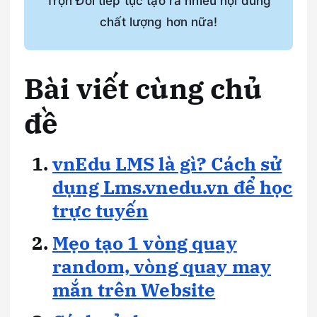
Trọn Đời tiếp tục tạo ra nhiều nội dung
chất lượng hơn nữa!
Bài viết cùng chủ
đề
vnEdu LMS là gì? Cách sử
dụng Lms.vnedu.vn để học
trực tuyến
Mẹo tạo 1 vòng quay
random, vòng quay may
mắn trên Website