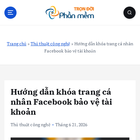
S
k
i
p
Blog Cá Nhân | Kiến Thức Công Nghệ | Thủ Thuật
t
o
Trang chủ
»
Thủ thuật công nghệ
»
Hướng dẫn khóa trang cá nhân
c
Facebook bảo vệ tài khoản
o
n
t
e
n
Hướng dẫn khóa trang cá
t
nhân Facebook bảo vệ tài
khoản
Thủ thuật công nghệ
Tháng 6 21, 2026