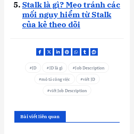
Stalk là gì? Mẹo tránh các
mối nguy hiểm từ Stalk
của kẻ theo dõi
JD
JD là gì
Job Description
mô tả công việc
viết JD
viết Job Description
Bài viết liên quan