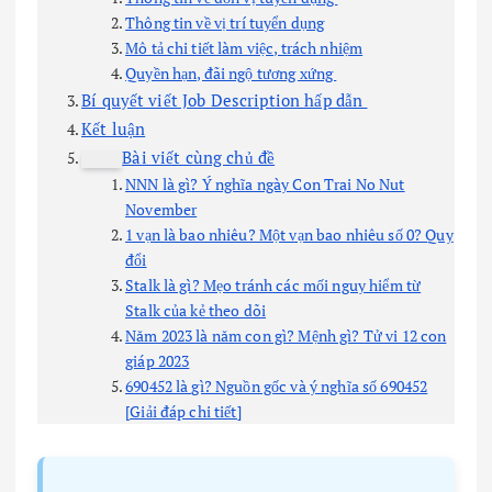
Thông tin về vị trí tuyển dụng
Mô tả chi tiết làm việc, trách nhiệm
Quyền hạn, đãi ngộ tương xứng
Bí quyết viết Job Description hấp dẫn
Kết luận
Bài viết cùng chủ đề
NNN là gì? Ý nghĩa ngày Con Trai No Nut
November
1 vạn là bao nhiêu? Một vạn bao nhiêu số 0? Quy
đổi
Stalk là gì? Mẹo tránh các mối nguy hiểm từ
Stalk của kẻ theo dõi
Năm 2023 là năm con gì? Mệnh gì? Tử vi 12 con
giáp 2023
690452 là gì? Nguồn gốc và ý nghĩa số 690452
[Giải đáp chi tiết]