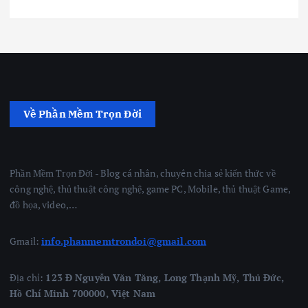
Về Phần Mềm Trọn Đời
Phần Mềm Trọn Đời - Blog cá nhân, chuyên chia sẻ kiến thức về
công nghệ, thủ thuật công nghệ, game PC, Mobile, thủ thuật Game,
đồ họa, video,…
Gmail:
info.phanmemtrondoi@gmail.com
Địa chỉ:
123 Đ Nguyễn Văn Tăng, Long Thạnh Mỹ, Thủ Đức,
Hồ Chí Minh 700000, Việt Nam