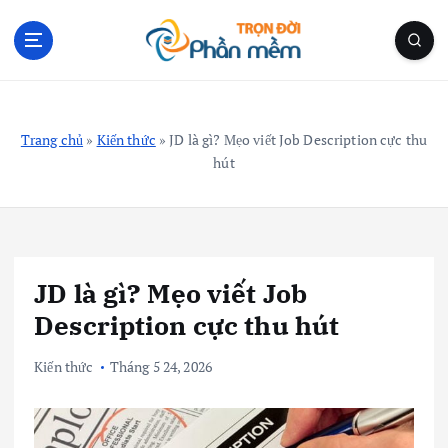
S
k
i
p
Blog Cá Nhân | Kiến Thức Công Nghệ | Thủ Thuật
t
o
Trang chủ
»
Kiến thức
»
JD là gì? Mẹo viết Job Description cực thu
c
hút
o
n
t
e
n
JD là gì? Mẹo viết Job
t
Description cực thu hút
Kiến thức
Tháng 5 24, 2026