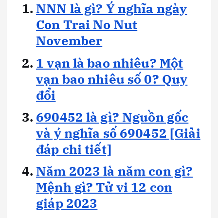
NNN là gì? Ý nghĩa ngày
Con Trai No Nut
November
1 vạn là bao nhiêu? Một
vạn bao nhiêu số 0? Quy
đổi
690452 là gì? Nguồn gốc
và ý nghĩa số 690452 [Giải
đáp chi tiết]
Năm 2023 là năm con gì?
Mệnh gì? Tử vi 12 con
giáp 2023