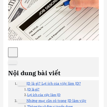
Nội dung bài viết
JD là gì? Lợi ích của việc làm JD?
JD là gì?
Lợi ích của việc làm JD
Những mục cần có trong JD làm việc
Thông tin về đơn vị tuyển dụng