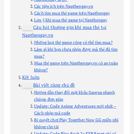
Các tiện ích trên Napthengay.vn
Cách tìm mua thẻ game trên Napthengay
Lưu ý khi mua thẻ game tại Napthengay
Câu hỏi thường gặp khi mua thẻ tại
Napthengay.vn
Những loại thẻ game cũng có thể tìm mua?
Làm gì khi bạn chưa nhận được mã thẻ đã tìm
mua?
Mua thẻ game trên Napthengay.vn có an toàn
không?
Kết luận
Bài viết cùng chủ đề
Hướng dẫn thay đổi mật khẩu Garena nhanh
chóng, đơn giản
Update: Code Anime Adventures mới nhất –
Cách nhập mã code
Bí quyết chơi Play Together Now GG miễn phí
không cần tải
Update: Code Blox Fruit 2x EXP Reset chỉ số