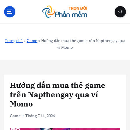
S
k
i
p
Blog Cá Nhân | Kiến Thức Công Nghệ | Thủ Thuật
t
o
Trang chủ
»
Game
»
Hướng dẫn mua thẻ game trên Napthengay qua
c
ví Momo
o
n
t
e
n
Hướng dẫn mua thẻ game
t
trên Napthengay qua ví
Momo
Game
Tháng 7 11, 2026