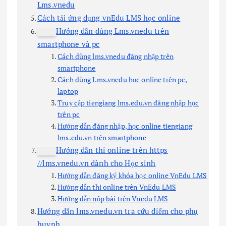
Lms.vnedu
Cách tải ứng dụng vnEdu LMS học online
Hướng dẫn dùng Lms.vnedu trên
smartphone và pc
Cách dùng lms.vnedu đăng nhập trên
smartphone
Cách dùng Lms.vnedu học online trên pc,
laptop
Truy cập tiengiang lms.edu.vn đăng nhập học
trên pc
Hướng dẫn đăng nhập, học online tiengiang
lms.edu.vn trên smartphone
Hướng dẫn thi online trên https
//lms.vnedu.vn dành cho Học sinh
Hướng dẫn đăng ký khóa học online VnEdu LMS
Hướng dẫn thi online trên VnEdu LMS
Hướng dẫn nộp bài trên Vnedu LMS
Hướng dẫn lms.vnedu.vn tra cứu điểm cho phụ
huynh