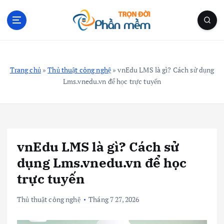
S
k
i
p
Blog Cá Nhân | Kiến Thức Công Nghệ | Thủ Thuật
t
o
Trang chủ
»
Thủ thuật công nghệ
»
vnEdu LMS là gì? Cách sử dụng
c
Lms.vnedu.vn để học trực tuyến
o
n
t
e
n
vnEdu LMS là gì? Cách sử
t
dụng Lms.vnedu.vn để học
trực tuyến
Thủ thuật công nghệ
Tháng 7 27, 2026