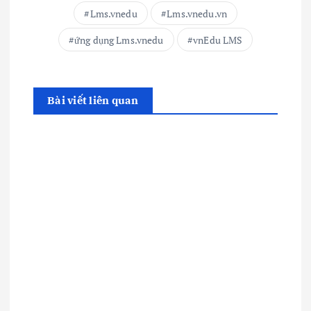
Lms.vnedu
Lms.vnedu.vn
ứng dụng Lms.vnedu
vnEdu LMS
Bài viết liên quan