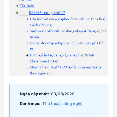
Kết luận
Bài viết cùng chủ đề
Lớp học kết nối – Lophoc.hcm.edu.vn thcs là gì?
Cách sử dụng
Sinhvien cofer edu vn đăng nhập & đăng ký xét
tuyển
Goose desktop – Tips tạo chú vịt quậy phá trên
PC
Hướng dẫn tải, đăng ký, đăng nhập SHub
Classroom từ A-Z
Moon Phase là gì? Hướng dẫn xem mặt trăng
theo ngày sinh
Ngày cập nhật:
03/08/2026
Danh mục:
Thủ thuật công nghệ